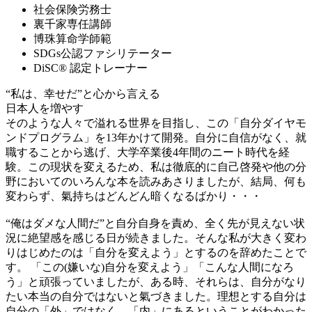
社会保険労務士
裏千家専任講師
博珠算命学師範
SDGs公認ファシリテーター
DiSC®︎ 認定トレーナー
“私は、幸せだ”と心から言える
日本人を増やす
そのような人々で溢れる世界を目指し、この「自分ダイヤモ
ンドプログラム」を13年かけて開発。自分に自信がなく、就
職することから逃げ、大学卒業後4年間のニート時代を経
験。この現状を変えるため、私は徹底的に自己啓発や他の分
野においてのいろんな本を読みあさりましたが、結局、何も
変わらず、氣持ちはどんどん暗くなるばかり・・・
“俺はダメな人間だ”と自分自身を責め、全く先が見えない状
況に絶望感を感じる日が続きました。そんな私が大きく変わ
りはじめたのは「自分を変えよう」とするのを辞めたことで
す。 「この(嫌いな)自分を変えよう」「こんな人間になろ
う」と頑張っていましたが、ある時、それらは、自分がなり
たい本当の自分ではないと氣づきました。理想とする自分は
自分の「外」ではなく、「内」にあるということがわかった