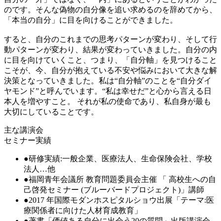
のです。そんな偽物の自分像を追い求めるのを辞めてから、
「本当の自分」に目を向けることができました。
すると、自分のこれまでの思考パターンが変わり、そして行
動パターンが変わり、結果が変わっていきました。自分の内
に目を向けていくこと、つまり、「自分軸」を見つけること
こそが、今、自分が抱えている不安や悩みにおいて大きな解
決策となっていきました。私は“自分軸”のことを“自分ダイ
ヤモンド”と呼んでいます。“私は幸せだ”と心から言える日
本人を増やすこと。 それが私の使命であり、私自身が最も
大切にしていることです。
主な講演会
セミナー実績
●研修実績:一般企業、医療法人、生命保険会社、学校
法人…他
●福岡青年会議所 教育問題委員会主催 「 高校生への自
己啓発セミナー (ブルーバードプロジェクト)」講師
●2017 年国際モダンホスピタルショウ出展「テーマ:医
療関係者に向けた人材育成教育」
●著書「価値ある自分に出会う20の質問」出版講演会