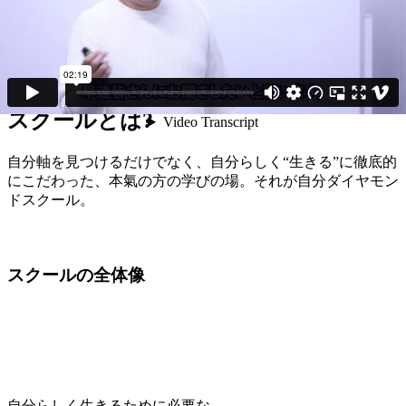
自
分
ダ
イ
ヤ
モ
ン
ド
ス
ク
ー
ル
とは?
自分軸を見つけるだけでなく、自分らしく“生きる”に徹底的
にこだわった、本氣の方の学びの場。それが自分ダイヤモン
ドスクール。
スクールの全体像
自分らしく生きるために必要な