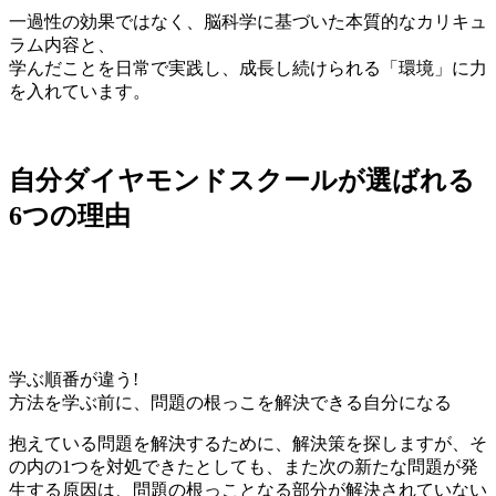
一過性の効果ではなく、
脳科学に基づいた本質的なカリキュ
ラム
内容と、
学んだことを日常で実践し、
成長し続けられる「環境」
に力
を入れています。
自分ダイヤモンドスクールが
選
ば
れ
る
6
つ
の
理
由
学ぶ順番が違う!
方法を学ぶ前に、問題の根っこを解決できる自分になる
抱えている問題を解決するために、解決策を探しますが、そ
の内の1つを対処できたとしても、また次の新たな問題が発
生する原因は、
問題の根っことなる部分
が解決されていない